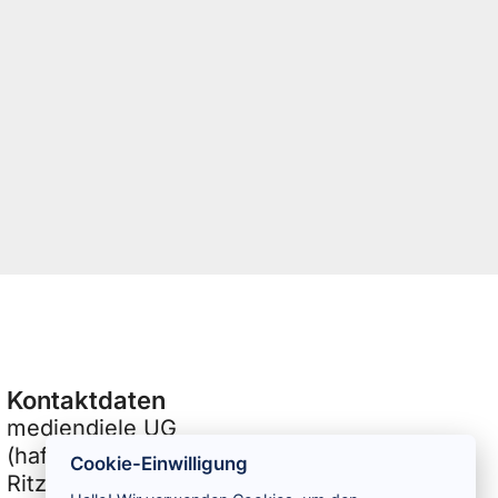
Kontaktdaten
mediendiele UG
(haftungsbeschränkt) & Co KG
Cookie-Einwilligung
Ritzebeker Weg 23,