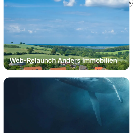
Effiziente Mikrologistik
Weiterlesen
Web-Relaunch Anders Immobilien
Visuell & funktional verbessert
Weiterlesen