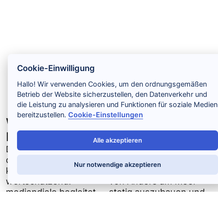
Cookie-Einwilligung
Hallo! Wir verwenden Cookies, um den ordnungsgemäßen
Betrieb der Website sicherzustellen, den Datenverkehr und
die Leistung zu analysieren und Funktionen für soziale Medien
bereitzustellen.
Cookie-Einstellungen
Weiterentwicklung des Hotel
Marketings
Alle akzeptieren
Die Zusammenarbeit ist
Ziel der weiteren
durchweg professionell,
Zusammenarbeit ist es,
Nur notwendige akzeptieren
kreativ und
die Markenbekanntheit
wertschätzend.
von Anders am Meer
mediendiele begleitet
stetig auszubauen und
die Anders am Meer
die Kommunikation
Gruppe mit frischen
langfristig noch klarer